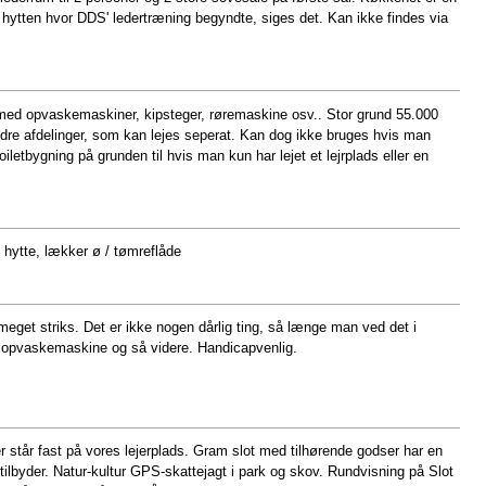
 hytten hvor DDS' ledertræning begyndte, siges det. Kan ikke findes via
n med opvaskemaskiner, kipsteger, røremaskine osv.. Stor grund 55.000
ndre afdelinger, som kan lejes seperat. Kan dog ikke bruges hvis man
letbygning på grunden til hvis man kun har lejet et lejrplads eller en
hytte, lækker ø / tømreflåde
eget striks. Det er ikke nogen dårlig ting, så længe man ved det i
ed opvaskemaskine og så videre. Handicapvenlig.
tår fast på vores lejerplads. Gram slot med tilhørende godser har en
tilbyder. Natur-kultur GPS-skattejagt i park og skov. Rundvisning på Slot