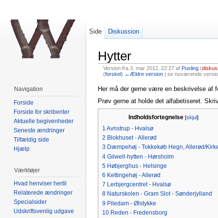
Side
Diskussion
Hytter
Version fra 3. mar 2012, 22:27 af
Pusling
(
diskus
(
forskel
)
←Ældre version
| se nuværende version
Skift til:
Navigation
,
Søgning
Her må der gerne være en beskrivelse af f
Navigation
Prøv gerne at holde det alfabetiseret. Skri
Forside
Forside for skribenter
Indholdsfortegnelse
[
skjul
]
Aktuelle begivenheder
1
Avnstrup - Hvalsø
Seneste ændringer
2
Blokhuset - Allerød
Tilfældig side
3
Dæmpehøj - Tokkekøb Hegn, Allerød/Kirke
Hjælp
4
Gilwell-hytten - Hørsholm
5
Høbjerghus - Helsinge
Værktøjer
6
Kettingehøj - Allerød
Hvad henviser hertil
7
Lerbjergcentret - Hvalsø
Relaterede ændringer
8
Naturskolen - Gram Slot - Sønderjylland
Specialsider
9
Piledam - Ølstykke
Udskriftsvenlig udgave
10
Reden - Fredensborg