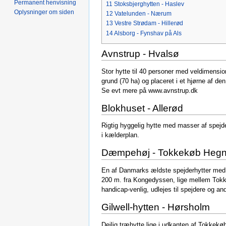
Permanent henvisning
11
Stoksbjerghytten - Haslev
Oplysninger om siden
12
Vatelunden - Nærum
13
Vestre Strødam - Hillerød
14
Alsborg - Fynshav på Als
Avnstrup - Hvalsø
Stor hytte til 40 personer med veldimensi
grund (70 ha) og placeret i et hjørne af den
Se evt mere på www.avnstrup.dk
Blokhuset - Allerød
Rigtig hyggelig hytte med masser af spejder
i kælderplan.
Dæmpehøj - Tokkekøb Hegn, 
En af Danmarks ældste spejderhytter med p
200 m. fra Kongedyssen, lige mellem Tokkek
handicap-venlig, udlejes til spejdere og an
Gilwell-hytten - Hørsholm
Dejlig træhytte lige i udkanten af Tokkekø