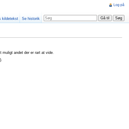
Log på
s kildetekst
Se historik
t muligt andet der er rart at vide.
).