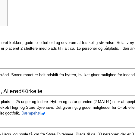
oneret køkken, gode toiletforhold og soverum af forskellig størrelse. Relati
 er placeret 2 sheltere med plads til i alt ca. 16 personer og bålplads, i den 
ånd. Soverummet er helt adskilt fra hytten, hvilket giver mulighed for indendø
Allerød/Kirkelte
lads til 25 unger og ledere. Hytten og natur-grunden (2 MATR.) oser af spej
øb Hegn og Store Dyrehave. Det giver rigtig gode muligheder for O-løb eller b
det godtfolk.
Dæmpehøj
b Hegn, og nogle få km fra Store Dyrehave. Plads til ca. 30 personer; der er 3