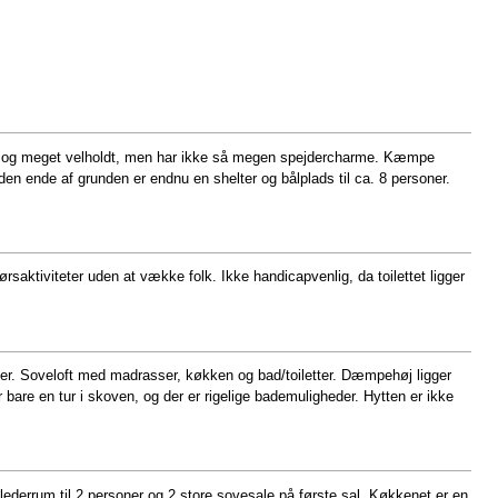
v ny og meget velholdt, men har ikke så megen spejdercharme. Kæmpe
anden ende af grunden er endnu en shelter og bålplads til ca. 8 personer.
rsaktiviteter uden at vække folk. Ikke handicapvenlig, da toilettet ligger
der. Soveloft med madrasser, køkken og bad/toiletter. Dæmpehøj ligger
are en tur i skoven, og der er rigelige bademuligheder. Hytten er ikke
 lederrum til 2 personer og 2 store sovesale på første sal. Køkkenet er en