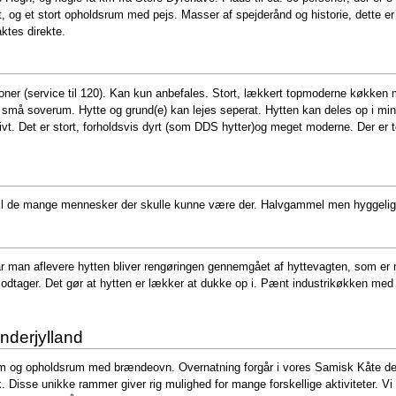
 og et stort opholdsrum med pejs. Masser af spejderånd og historie, dette er
ktes direkte.
soner (service til 120). Kan kun anbefales. Stort, lækkert topmoderne køkke
g små soverum. Hytte og grund(e) kan lejes seperat. Hytten kan deles op i mi
t. Det er stort, forholdsvis dyrt (som DDS hytter)og meget moderne. Der er toi
 til de mange mennesker der skulle kunne være der. Halvgammel men hyggelig 
år man aflevere hytten bliver rengøringen gennemgået af hyttevagten, som er m
 modtager. Det gør at hytten er lækker at dukke op i. Pænt industrikøkken m
nderjylland
m og opholdsrum med brændeovn. Overnatning forgår i vores Samisk Kåte der s
Disse unikke rammer giver rig mulighed for mange forskellige aktiviteter. Vi 