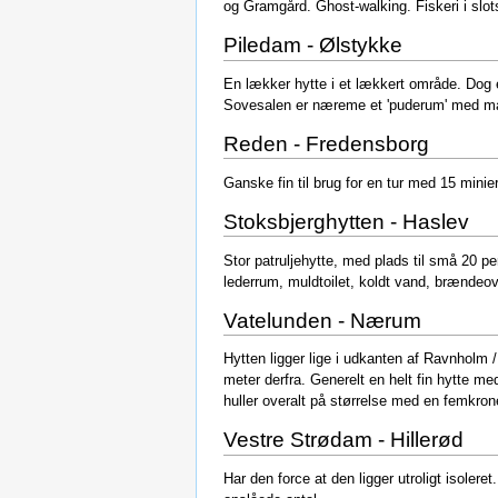
og Gramgård. Ghost-walking. Fiskeri i slo
Piledam - Ølstykke
En lækker hytte i et lækkert område. Dog e
Sovesalen er næreme et 'puderum' med madr
Reden - Fredensborg
Ganske fin til brug for en tur med 15 minier
Stoksbjerghytten - Haslev
Stor patruljehytte, med plads til små 20 p
lederrum, muldtoilet, koldt vand, brændeo
Vatelunden - Nærum
Hytten ligger lige i udkanten af Ravnholm 
meter derfra. Generelt en helt fin hytte m
huller overalt på størrelse med en femkron
Vestre Strødam - Hillerød
Har den force at den ligger utroligt isolere