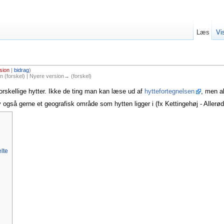
Læs
Vi
sion
|
bidrag
)
 (forskel) | Nyere version→ (forskel)
orskellige hytter. Ikke de ting man kan læse ud af
hyttefortegnelsen
, men al
v også gerne et geografisk område som hytten ligger i (fx Kettingehøj - Allerød
lte