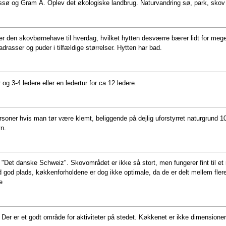
tssø og Gram Å. Oplev det økologiske landbrug. Naturvandring sø, park, skov
r den skovbørnehave til hverdag, hvilket hytten desværre bærer lidt for meget
asser og puder i tilfældige størrelser. Hytten har bad.
 og 3-4 ledere eller en ledertur for ca 12 ledere.
ersoner hvis man tør være klemt, beliggende på dejlig uforstyrret naturgrund 1
vn.
/ "Det danske Schweiz". Skovområdet er ikke så stort, men fungerer fint til e
ed god plads, køkkenforholdene er dog ikke optimale, da de er delt mellem fler
e
t. Der er et godt område for aktiviteter på stedet. Køkkenet er ikke dimensioner