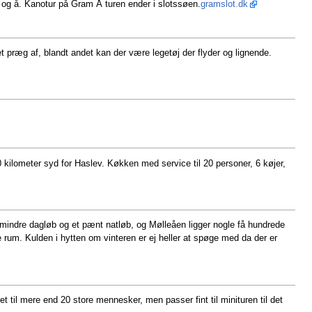
 og å. Kanotur på Gram Å turen ender i slotssøen.
gramslot.dk
 præg af, blandt andet kan der være legetøj der flyder og lignende.
0 kilometer syd for Haslev. Køkken med service til 20 personer, 6 køjer,
t mindre dagløb og et pænt natløb, og Mølleåen ligger nogle få hundrede
e rum. Kulden i hytten om vinteren er ej heller at spøge med da der er
et til mere end 20 store mennesker, men passer fint til minituren til det