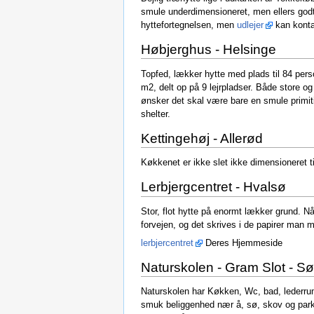
smule underdimensioneret, men ellers godt,
hyttefortegnelsen, men
udlejer
kan konta
Høbjerghus - Helsinge
Topfed, lækker hytte med plads til 84 per
m2, delt op på 9 lejrpladser. Både store o
ønsker det skal være bare en smule primitiv
shelter.
Kettingehøj - Allerød
Køkkenet er ikke slet ikke dimensioneret
Lerbjergcentret - Hvalsø
Stor, flot hytte på enormt lækker grund. N
forvejen, og det skrives i de papirer man
lerbjercentret
Deres Hjemmeside
Naturskolen - Gram Slot - Sø
Naturskolen har Køkken, Wc, bad, lederru
smuk beliggenhed nær å, sø, skov og park. 